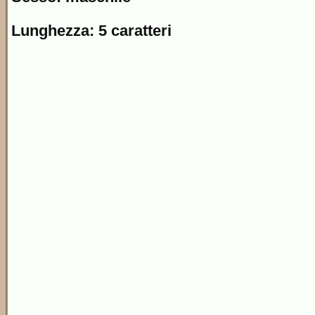
Lunghezza: 5 caratteri