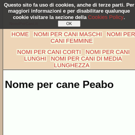
Questo sito fa uso di cookies, anche di terze parti. Per
maggiori informazioni e per disabilitare qualunque
Nomi per Cani
Cookies Policy
cookie visitare la sezione della
.
NomiPerCani.it
HOME
NOMI PER CANI MASCHI
NOMI PE
CANI FEMMINE
NOMI PER CANI CORTI
NOMI PER CANI
LUNGHI
NOMI PER CANI DI MEDIA
LUNGHEZZA
Nome per cane Peabo