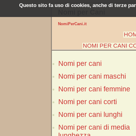
Questo sito fa uso di cookies, anche di terze par
Nomi per Cani
NomiPerCani.it
HO
NOMI PER CANI C
Nomi per cani
Nomi per cani maschi
Nomi per cani femmine
Nomi per cani corti
Nomi per cani lunghi
Nomi per cani di media
lunghezza