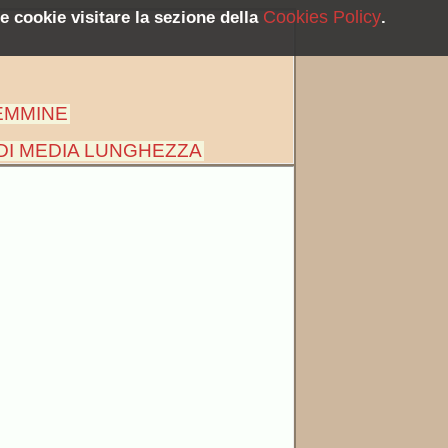
Cookies Policy
e cookie visitare la sezione della
.
EMMINE
 DI MEDIA LUNGHEZZA